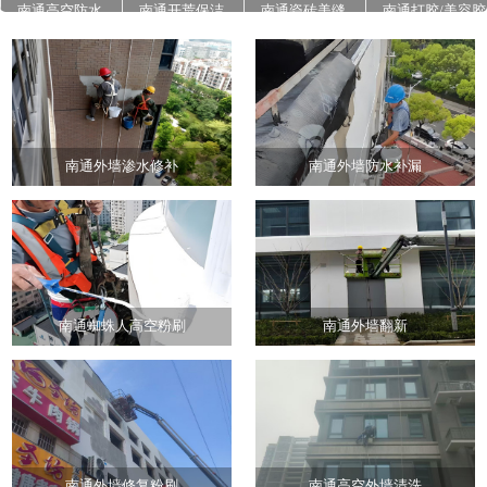
南通高空防水
南通开荒保洁
南通瓷砖美缝
南通打胶/美容胶
南通石材翻新养
南通地面高压清
南通外墙真石漆
护
洗
施工
南通外墙渗水修补
南通外墙防水补漏
南通蜘蛛人高空粉刷
南通外墙翻新
南通外墙修复粉刷
南通高空外墙清洗